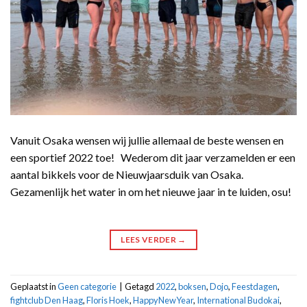
Vanuit Osaka wensen wij jullie allemaal de beste wensen en
een sportief 2022 toe! Wederom dit jaar verzamelden er een
aantal bikkels voor de Nieuwjaarsduik van Osaka.
Gezamenlijk het water in om het nieuwe jaar in te luiden, osu!
LEES VERDER
→
Geplaatst in
Geen categorie
|
Getagd
2022
,
boksen
,
Dojo
,
Feestdagen
,
fightclub Den Haag
,
Floris Hoek
,
HappyNewYear
,
International Budokai
,