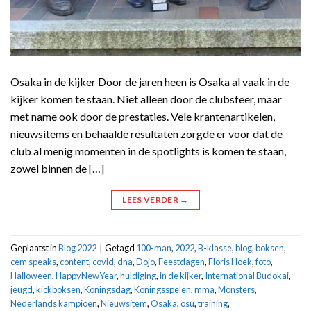
Osaka in de kijker Door de jaren heen is Osaka al vaak in de
kijker komen te staan. Niet alleen door de clubsfeer, maar
met name ook door de prestaties. Vele krantenartikelen,
nieuwsitems en behaalde resultaten zorgde er voor dat de
club al menig momenten in de spotlights is komen te staan,
zowel binnen de […]
LEES VERDER
→
Geplaatst in
Blog 2022
|
Getagd
100-man
,
2022
,
B-klasse
,
blog
,
boksen
,
cem speaks
,
content
,
covid
,
dna
,
Dojo
,
Feestdagen
,
Floris Hoek
,
foto
,
Halloween
,
HappyNewYear
,
huldiging
,
in de kijker
,
International Budokai
,
jeugd
,
kickboksen
,
Koningsdag
,
Koningsspelen
,
mma
,
Monsters
,
Nederlands kampioen
,
Nieuwsitem
,
Osaka
,
osu
,
training
,