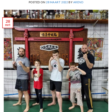
POSTED ON
28 MAART 2022
BY
AREND
28
mrt