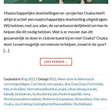
Maatschappelijke doelstellingen en -projecten Osaka heeft
altijd al actief een maatschappelijke doelstelling uitgedragen.
Wij hebben, met ons allen, de verantwoordelijkheid om hen te
helpen die dit nodig hebben. Wat is er mooier dan dit
gezamenlijk te doen in clubverband bij en met Osaka? Osaka
doet zoveel mogelijk om mensen te helpen, zowel in de sport
[…]
LEES VERDER
→
Geplaatst in
Blog 2022
|
Getagd
2022
,
Alleen door te delen kun je
vermenigvuldigen
,
Cem Senol
,
cem speaks
,
dna
,
Doel
,
Dojo
,
Floris Hoek
,
foto
,
in de kijker
,
International Budokai
,
jeugd
,
Johan Schaap
,
karate
,
katwijk
,
kickboksen
,
Kyokushin Karate
,
Maatschappelijk
,
mma
,
Morehumanethenyouthink
,
Nederlands kampioen
,
Nieuwsitem
,
Oekraine
,
Osaka
,
osu
,
training
,
trainingharderthanyouthink
,
Vluchtelingen