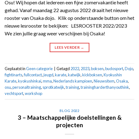
Osu! Wij hopen dat iedereen een fijne zomervakantie heeft
gehad. Vanaf maandag 22 augustus 2022 draait het nieuwe
rooster van Osaka dojo. Klik op onderstaande button om het
nieuwe lesrooster te bekijken: LESROOSTER 2022/2023
We zien jullie graag weer verschijnen bij Osaka!
LEES VERDER
→
Geplaatst in
Geen categorie
|
Getagd
2022
,
2023
,
boksen
,
budosport
,
Dojo
,
fightinarts
,
fullcontact
,
jeugd
,
karate
,
katwijk
,
kickboksen
,
Kyokushin
Karate
,
kyokushinkai
,
mma
,
Nederlands kampioen
,
Nieuwsitem
,
Osaka
,
osu
,
personaltraining
,
sprotkatwijk
,
training
,
trainingharderthanyouthink
,
vechtsport
,
workshop
BLOG 2022
3 – Maatschappelijke doelstellingen &
projecten