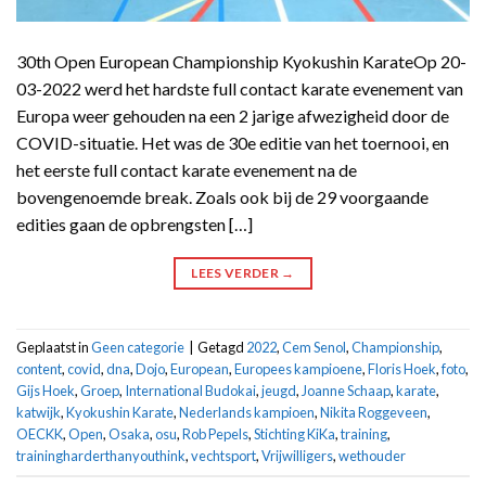
30th Open European Championship Kyokushin KarateOp 20-
03-2022 werd het hardste full contact karate evenement van
Europa weer gehouden na een 2 jarige afwezigheid door de
COVID-situatie. Het was de 30e editie van het toernooi, en
het eerste full contact karate evenement na de
bovengenoemde break. Zoals ook bij de 29 voorgaande
edities gaan de opbrengsten […]
LEES VERDER
→
Geplaatst in
Geen categorie
|
Getagd
2022
,
Cem Senol
,
Championship
,
content
,
covid
,
dna
,
Dojo
,
European
,
Europees kampioene
,
Floris Hoek
,
foto
,
Gijs Hoek
,
Groep
,
International Budokai
,
jeugd
,
Joanne Schaap
,
karate
,
katwijk
,
Kyokushin Karate
,
Nederlands kampioen
,
Nikita Roggeveen
,
OECKK
,
Open
,
Osaka
,
osu
,
Rob Pepels
,
Stichting KiKa
,
training
,
trainingharderthanyouthink
,
vechtsport
,
Vrijwilligers
,
wethouder