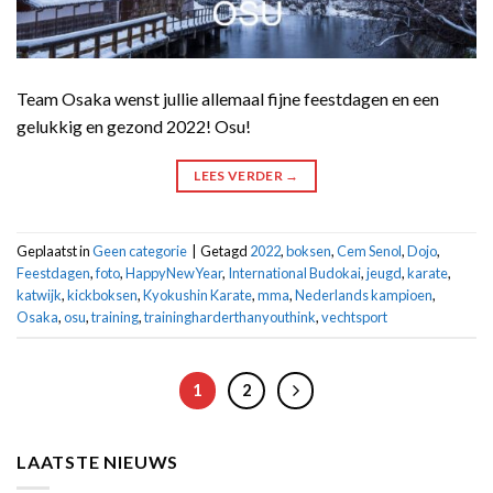
Team Osaka wenst jullie allemaal fijne feestdagen en een
gelukkig en gezond 2022! Osu!
LEES VERDER
→
Geplaatst in
Geen categorie
|
Getagd
2022
,
boksen
,
Cem Senol
,
Dojo
,
Feestdagen
,
foto
,
HappyNewYear
,
International Budokai
,
jeugd
,
karate
,
katwijk
,
kickboksen
,
Kyokushin Karate
,
mma
,
Nederlands kampioen
,
Osaka
,
osu
,
training
,
trainingharderthanyouthink
,
vechtsport
1
2
LAATSTE NIEUWS