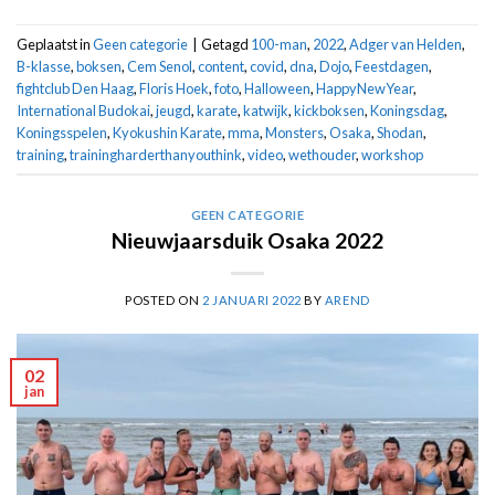
Geplaatst in
Geen categorie
|
Getagd
100-man
,
2022
,
Adger van Helden
,
B-klasse
,
boksen
,
Cem Senol
,
content
,
covid
,
dna
,
Dojo
,
Feestdagen
,
fightclub Den Haag
,
Floris Hoek
,
foto
,
Halloween
,
HappyNewYear
,
International Budokai
,
jeugd
,
karate
,
katwijk
,
kickboksen
,
Koningsdag
,
Koningsspelen
,
Kyokushin Karate
,
mma
,
Monsters
,
Osaka
,
Shodan
,
training
,
trainingharderthanyouthink
,
video
,
wethouder
,
workshop
GEEN CATEGORIE
Nieuwjaarsduik Osaka 2022
POSTED ON
2 JANUARI 2022
BY
AREND
02
jan