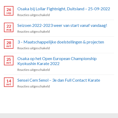
Osaka bij Lollar Fightnight, Duitsland – 25-09-2022
26
sep
voor
Reacties uitgeschakeld
Osaka
bij
Seizoen 2022-2023 weer van start vanaf vandaag!
22
Lollar
aug
voor
Reacties uitgeschakeld
Fightnight,
Seizoen
Duitsland
2022-
3 – Maatschappelijke doelstellingen & projecten
–
28
2023
mrt
25-
voor
Reacties uitgeschakeld
weer
09-
3
van
2022
–
Osaka op het Open European Championship
start
25
Maatschappelijke
mrt
Kyokushin Karate 2022
vanaf
doelstellingen
vandaag!
voor
Reacties uitgeschakeld
&
Osaka
projecten
op
Sensei Cem Senol – 3e dan Full Contact Karate
14
het
mrt
voor
Reacties uitgeschakeld
Open
Sensei
European
Cem
Championship
Senol
Kyokushin
–
Karate
3e
2022
dan
Full