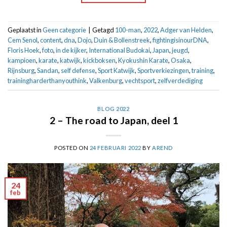
Geplaatst in
Geen categorie
|
Getagd
100-man
,
2022
,
Adger van Helden
,
Cem Senol
,
content
,
dna
,
Dojo
,
Duin & Bollenstreek
,
fightingisinourDNA
,
Floris Hoek
,
foto
,
in de kijker
,
International Budokai
,
Japan
,
jeugd
,
kampioen
,
karate
,
katwijk
,
kickboksen
,
Kyokushin Karate
,
Osaka
,
Rijnsburg
,
Sandan
,
self defense
,
Sport Katwijk
,
Sportverkiezingen
,
training
,
trainingharderthanyouthink
,
Valkenburg
,
vechtsport
,
zelfverdediging
BLOG 2022
2 – The road to Japan, deel 1
POSTED ON
24 FEBRUARI 2022
BY
AREND
24
feb