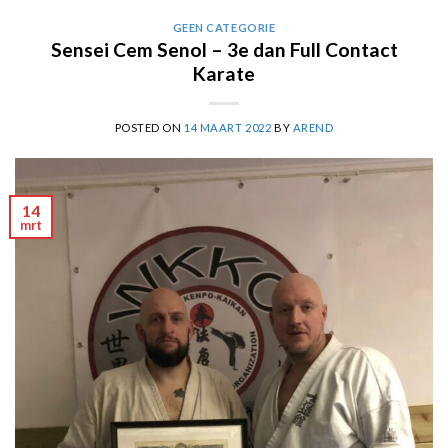
GEEN CATEGORIE
Sensei Cem Senol – 3e dan Full Contact
Karate
POSTED ON
14 MAART 2022
BY
AREND
14
mrt