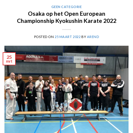
GEEN CATEGORIE
Osaka op het Open European
Championship Kyokushin Karate 2022
POSTED ON
25 MAART 2022
BY
AREND
25
mrt