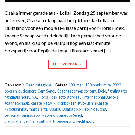
Osaka immer gerade aus – Lollar Zondag 25 september was
het zo ver; Osaka trok op naar het pittoreske Lollar in
Duitsland voor een mooie B-klasse partij voor Floris Hoek.
Joanne Schaap werd uiteindelijk toch gematched voor de
avond, en als klap op de vuurpijl nog een last-minute
bokspartij voor Pepijn de Jong. Uiteraard sensei […]
LEES VERDER
→
Geplaatst in
Geen categorie
|
Getagd
100-man
,
100mankumite
,
2022
,
boksen
,
budosport
,
Cem Senol
,
Coachescorner
,
content
,
Dojo
,
fightingarts
,
fightingisinourDNA
,
Floris Hoek
,
foto
,
gordeau
,
International Budokai
,
Joanne Schaap
,
karate
,
katwijk
,
kickboksen
,
Kyokushin Karate
,
kyokushinkai
,
martialarts
,
Osaka
,
Osakadojo
,
Pepijn de Jong
,
personaltraining
,
sportkatwijk
,
trainedbySenol
,
trainingharderthanyouthink
,
tribegearpro
,
vechtsport