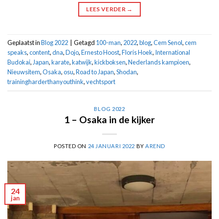
LEES VERDER
→
Geplaatst in
Blog 2022
|
Getagd
100-man
,
2022
,
blog
,
Cem Senol
,
cem
speaks
,
content
,
dna
,
Dojo
,
Ernesto Hoost
,
Floris Hoek
,
International
Budokai
,
Japan
,
karate
,
katwijk
,
kickboksen
,
Nederlands kampioen
,
Nieuwsitem
,
Osaka
,
osu
,
Road to Japan
,
Shodan
,
trainingharderthanyouthink
,
vechtsport
BLOG 2022
1 – Osaka in de kijker
POSTED ON
24 JANUARI 2022
BY
AREND
24
jan