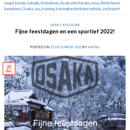
jeugd
,
karate
,
katwijk
,
kickboksen
,
Kyokushin Karate
,
mma
,
Nederlands
kampioen
,
Osaka
,
osu
,
training
,
trainingharderthanyouthink
,
vechtsport
GEEN CATEGORIE
Fijne feestdagen en een sportief 2022!
POSTED ON
25 DECEMBER 2021
BY
AREND
25
dec