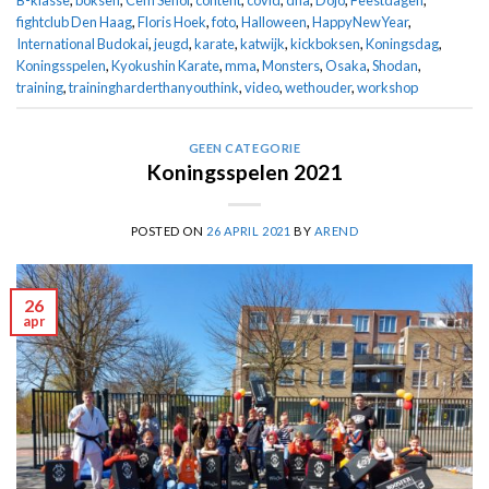
B-klasse
,
boksen
,
Cem Senol
,
content
,
covid
,
dna
,
Dojo
,
Feestdagen
,
fightclub Den Haag
,
Floris Hoek
,
foto
,
Halloween
,
HappyNewYear
,
International Budokai
,
jeugd
,
karate
,
katwijk
,
kickboksen
,
Koningsdag
,
Koningsspelen
,
Kyokushin Karate
,
mma
,
Monsters
,
Osaka
,
Shodan
,
training
,
trainingharderthanyouthink
,
video
,
wethouder
,
workshop
GEEN CATEGORIE
Koningsspelen 2021
POSTED ON
26 APRIL 2021
BY
AREND
26
apr