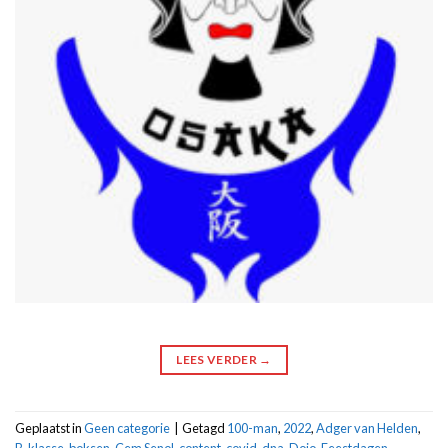
LEES VERDER
→
Geplaatst in
Geen categorie
|
Getagd
100-man
,
2022
,
Adger van Helden
,