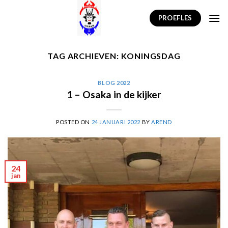
Skip
PROEFLES
to
content
TAG ARCHIEVEN:
KONINGSDAG
BLOG 2022
1 – Osaka in de kijker
POSTED ON
24 JANUARI 2022
BY
AREND
24
jan