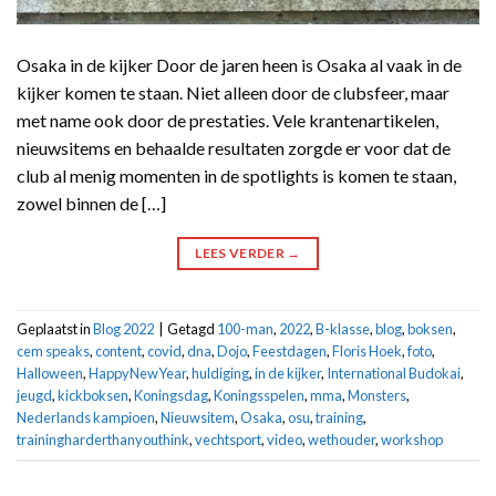
Osaka in de kijker Door de jaren heen is Osaka al vaak in de
kijker komen te staan. Niet alleen door de clubsfeer, maar
met name ook door de prestaties. Vele krantenartikelen,
nieuwsitems en behaalde resultaten zorgde er voor dat de
club al menig momenten in de spotlights is komen te staan,
zowel binnen de […]
LEES VERDER
→
Geplaatst in
Blog 2022
|
Getagd
100-man
,
2022
,
B-klasse
,
blog
,
boksen
,
cem speaks
,
content
,
covid
,
dna
,
Dojo
,
Feestdagen
,
Floris Hoek
,
foto
,
Halloween
,
HappyNewYear
,
huldiging
,
in de kijker
,
International Budokai
,
jeugd
,
kickboksen
,
Koningsdag
,
Koningsspelen
,
mma
,
Monsters
,
Nederlands kampioen
,
Nieuwsitem
,
Osaka
,
osu
,
training
,
trainingharderthanyouthink
,
vechtsport
,
video
,
wethouder
,
workshop