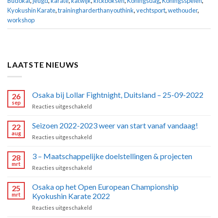
Budokai
,
jeugd
,
karate
,
katwijk
,
kickboksen
,
Koningsdag
,
Koningsspelen
,
Kyokushin Karate
,
trainingharderthanyouthink
,
vechtsport
,
wethouder
,
workshop
LAATSTE NIEUWS
Osaka bij Lollar Fightnight, Duitsland – 25-09-2022
26
sep
voor
Reacties uitgeschakeld
Osaka
bij
Seizoen 2022-2023 weer van start vanaf vandaag!
22
Lollar
aug
voor
Reacties uitgeschakeld
Fightnight,
Seizoen
Duitsland
2022-
3 – Maatschappelijke doelstellingen & projecten
–
28
2023
mrt
25-
voor
Reacties uitgeschakeld
weer
09-
3
van
2022
–
Osaka op het Open European Championship
start
25
Maatschappelijke
mrt
Kyokushin Karate 2022
vanaf
doelstellingen
vandaag!
voor
Reacties uitgeschakeld
&
Osaka
projecten