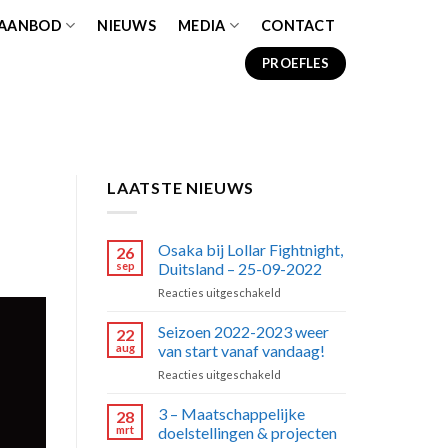
 AANBOD
NIEUWS
MEDIA
CONTACT
PROEFLES
LAATSTE NIEUWS
Osaka bij Lollar Fightnight,
26
sep
Duitsland – 25-09-2022
voor
Reacties uitgeschakeld
Osaka
bij
Seizoen 2022-2023 weer
22
Lollar
aug
van start vanaf vandaag!
Fightnight,
voor
Reacties uitgeschakeld
Duitsland
Seizoen
–
2022-
3 – Maatschappelijke
25-
28
2023
09-
mrt
doelstellingen & projecten
weer
2022