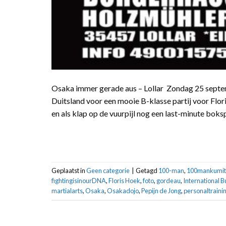
Osaka immer gerade aus – Lollar Zondag 25 septemb
Duitsland voor een mooie B-klasse partij voor Flo
en als klap op de vuurpijl nog een last-minute boksp
Geplaatst in
Geen categorie
|
Getagd
100-man
,
100mankumit
fightingisinourDNA
,
Floris Hoek
,
foto
,
gordeau
,
International 
martialarts
,
Osaka
,
Osakadojo
,
Pepijn de Jong
,
personaltraini