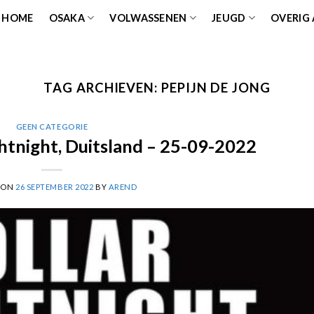
HOME
OSAKA
VOLWASSENEN
JEUGD
OVERIG
TAG ARCHIEVEN:
PEPIJN DE JONG
GEEN CATEGORIE
ghtnight, Duitsland – 25-09-2022
 ON
26 SEPTEMBER 2022
BY
AREND