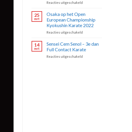
voor
Reacties uitgeschakeld
van
3
start
–
Osaka op het Open
vanaf
25
Maatschappelijke
vandaag!
mrt
European Championship
doelstellingen
Kyokushin Karate 2022
&
voor
Reacties uitgeschakeld
projecten
Osaka
op
Sensei Cem Senol – 3e dan
14
het
mrt
Full Contact Karate
Open
voor
Reacties uitgeschakeld
European
Sensei
Championship
Cem
Kyokushin
Senol
Karate
–
2022
3e
dan
Full
Contact
Karate