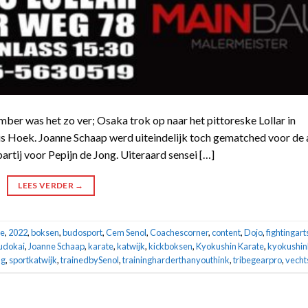
er was het zo ver; Osaka trok op naar het pittoreske Lollar in
ris Hoek. Joanne Schaap werd uiteindelijk toch gematched voor de
artij voor Pepijn de Jong. Uiteraard sensei […]
LEES VERDER
→
e
,
2022
,
boksen
,
budosport
,
Cem Senol
,
Coachescorner
,
content
,
Dojo
,
fightingart
Budokai
,
Joanne Schaap
,
karate
,
katwijk
,
kickboksen
,
Kyokushin Karate
,
kyokushin
ng
,
sportkatwijk
,
trainedbySenol
,
trainingharderthanyouthink
,
tribegearpro
,
vecht