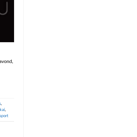
 avond,
s
,
kai
,
sport