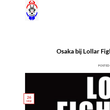
Skip
to
content
Osaka bij Lollar Fi
POSTED
26
sep