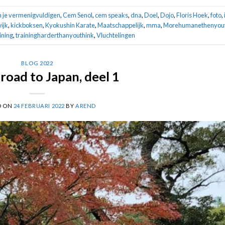
n je vermenigvuldigen
,
Cem Senol
,
cem speaks
,
dna
,
Doel
,
Dojo
,
Floris Hoek
,
foto
,
ijk
,
kickboksen
,
Kyokushin Karate
,
Maatschappelijk
,
mma
,
Morehumanethenyout
ining
,
trainingharderthanyouthink
,
Vluchtelingen
BLOG 2022
 road to Japan, deel 1
D ON
24 FEBRUARI 2022
BY
AREND