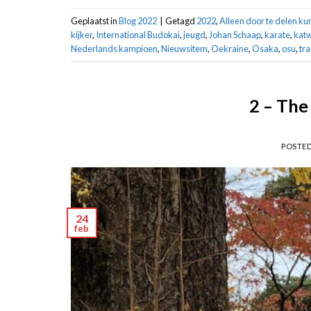
Geplaatst in
Blog 2022
|
Getagd
2022
,
Alleen door te delen ku
kijker
,
International Budokai
,
jeugd
,
Johan Schaap
,
karate
,
katw
Nederlands kampioen
,
Nieuwsitem
,
Oekraine
,
Osaka
,
osu
,
tra
2 – The
POSTE
24
feb