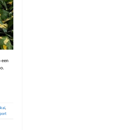
o een
o.
okai
,
port