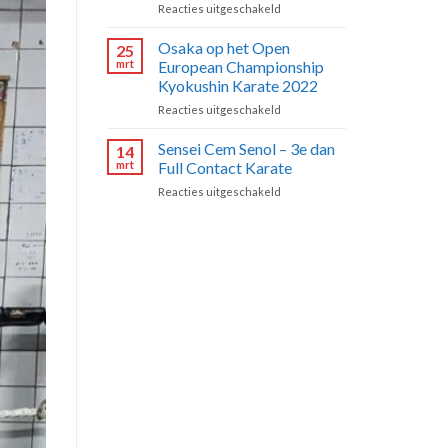
voor
Reacties uitgeschakeld
van
3
start
–
Osaka op het Open
vanaf
25
Maatschappelijke
vandaag!
mrt
European Championship
doelstellingen
Kyokushin Karate 2022
&
voor
Reacties uitgeschakeld
projecten
Osaka
op
Sensei Cem Senol – 3e dan
14
het
mrt
Full Contact Karate
Open
voor
Reacties uitgeschakeld
European
Sensei
Championship
Cem
Kyokushin
Senol
Karate
–
2022
3e
dan
Full
Contact
Karate