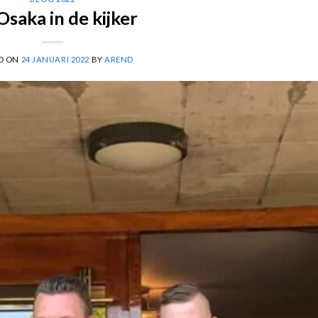
Osaka in de kijker
D ON
24 JANUARI 2022
BY
AREND