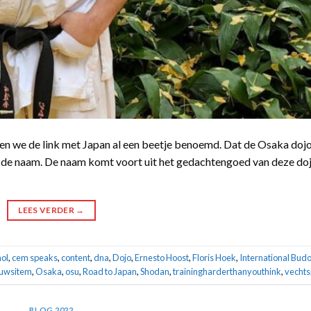
ben we de link met Japan al een beetje benoemd. Dat de Osaka doj
ien de naam. De naam komt voort uit het gedachtengoed van deze doj
LEES VERDER
→
ol
,
cem speaks
,
content
,
dna
,
Dojo
,
Ernesto Hoost
,
Floris Hoek
,
International Bud
uwsitem
,
Osaka
,
osu
,
Road to Japan
,
Shodan
,
trainingharderthanyouthink
,
vechts
BLOG 2022