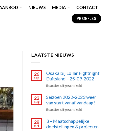
 AANBOD
NIEUWS
MEDIA
CONTACT
PROEFLES
LAATSTE NIEUWS
Osaka bij Lollar Fightnight,
26
sep
Duitsland – 25-09-2022
voor
Reacties uitgeschakeld
Osaka
bij
Seizoen 2022-2023 weer
22
Lollar
aug
van start vanaf vandaag!
Fightnight,
voor
Reacties uitgeschakeld
Duitsland
Seizoen
–
2022-
3 – Maatschappelijke
25-
28
2023
09-
mrt
doelstellingen & projecten
weer
2022