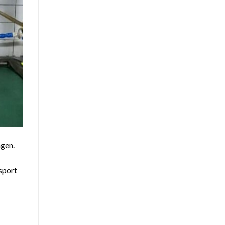
agen.
sport