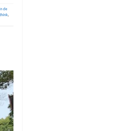
in de
hink
,