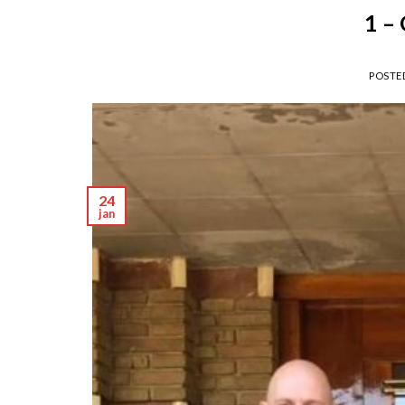
1 – 
POSTE
24
jan