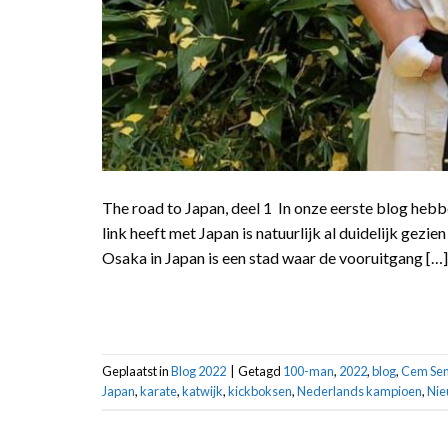
The road to Japan, deel 1 In onze eerste blog heb
link heeft met Japan is natuurlijk al duidelijk gez
Osaka in Japan is een stad waar de vooruitgang […]
Geplaatst in
Blog 2022
|
Getagd
100-man
,
2022
,
blog
,
Cem Sen
Japan
,
karate
,
katwijk
,
kickboksen
,
Nederlands kampioen
,
Nie