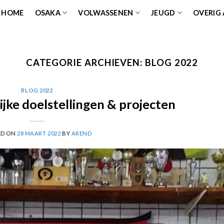
HOME
OSAKA
VOLWASSENEN
JEUGD
OVERIG
CATEGORIE ARCHIEVEN:
BLOG 2022
BLOG 2022
jke doelstellingen & projecten
ED ON
28 MAART 2022
BY
AREND